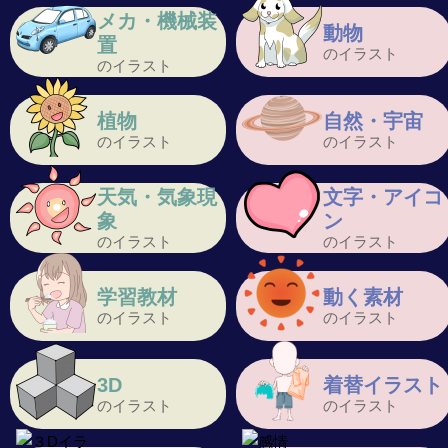
メカ・機械装
動物
置
のイラスト
のイラスト
植物
自然・宇宙
のイラスト
のイラスト
天気・気象現
文字・アイコ
象
ン
のイラスト
のイラスト
学習教材
動く素材
のイラスト
のイラスト
3D
着替イラスト
のイラスト
のイラスト