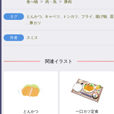
>
>
食べ物
肉・魚
豚肉
タグ
とんかつ
,
キャベツ
,
トンカツ
,
フライ
,
揚げ物
,
皿
,
豚カツ
作者
スミス
関連イラスト
とんかつ
一口カツ定食