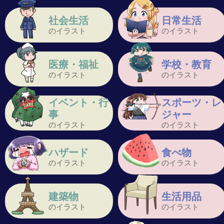
社会生活
日常生活
のイラスト
のイラスト
医療・福祉
学校・教育
のイラスト
のイラスト
イベント・行
スポーツ・レ
事
ジャー
のイラスト
のイラスト
ハザード
食べ物
のイラスト
のイラスト
建築物
生活用品
のイラスト
のイラスト