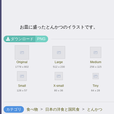
お皿に盛ったとんかつのイラストです。
ダウンロード
PNG
Original
Large
Medium
1779 x 802
512 x 230
256 x 115
Small
X-small
Tiny
128 x 57
80 x 36
64 x 28
>
>
カテゴリ
食べ物
日本の洋食と国民食
とんかつ