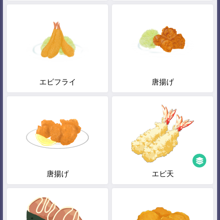
エビフライ
唐揚げ
唐揚げ
エビ天