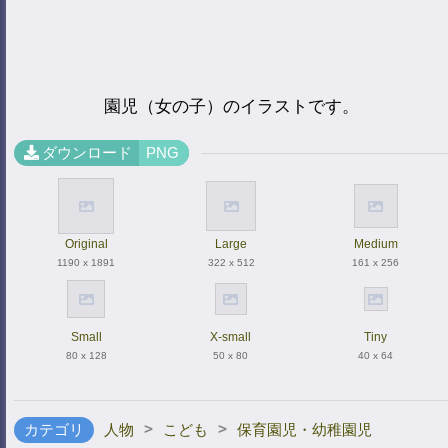
園児（女の子）のイラストです。
ダウンロード
PNG
Original
Large
Medium
1190 x 1891
322 x 512
161 x 256
Small
X-small
Tiny
80 x 128
50 x 80
40 x 64
>
>
カテゴリ
人物
こども
保育園児・幼稚園児