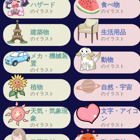
ハザード
食べ物
のイラスト
のイラスト
建築物
生活用品
のイラスト
のイラスト
メカ・機械装
動物
置
のイラスト
のイラスト
植物
自然・宇宙
のイラスト
のイラスト
天気・気象現
文字・アイコ
象
ン
のイラスト
のイラスト