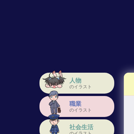
人物
のイラスト
職業
のイラスト
社会生活
のイラスト