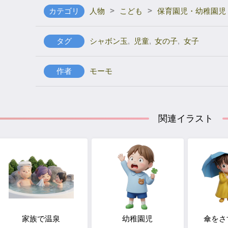
>
>
カテゴリ
人物
こども
保育園児・幼稚園児
タグ
シャボン玉
,
児童
,
女の子
,
女子
作者
モーモ
関連イラスト
家族で温泉
幼稚園児
傘をさ