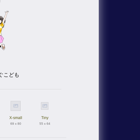
ぐこども
X-small
Tiny
69 x 80
55 x 64