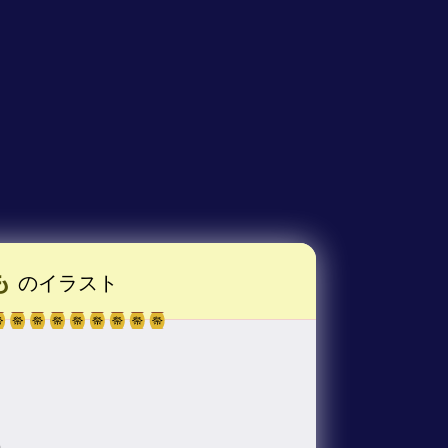
も
のイラスト