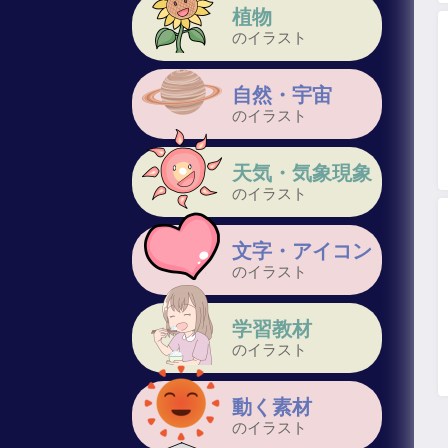
植物
のイラスト
自然・宇宙
のイラスト
天気・気象現象
のイラスト
文字・アイコン
のイラスト
学習教材
のイラスト
動く素材
のイラスト