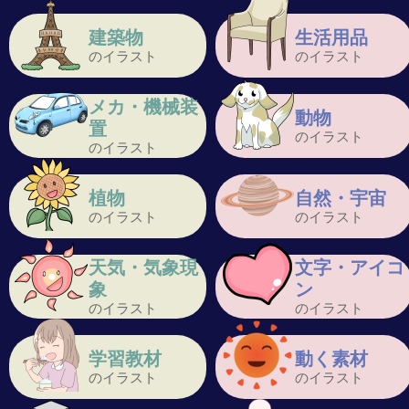
建築物
生活用品
のイラスト
のイラスト
メカ・機械装
動物
置
のイラスト
のイラスト
植物
自然・宇宙
のイラスト
のイラスト
天気・気象現
文字・アイコ
象
ン
のイラスト
のイラスト
学習教材
動く素材
のイラスト
のイラスト