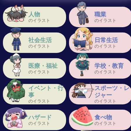
人物
職業
のイラスト
のイラスト
社会生活
日常生活
のイラスト
のイラスト
医療・福祉
学校・教育
のイラスト
のイラスト
イベント・行
スポーツ・レ
事
ジャー
のイラスト
のイラスト
ハザード
食べ物
のイラスト
のイラスト