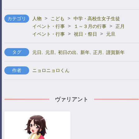
>
>
カテゴリ
人物
こども
中学・高校生女子生徒
>
>
イベント・行事
１～３月の行事
正月
>
>
イベント・行事
祝日・祭日
元旦
タグ
元日
,
元旦
,
初日の出
,
新年
,
正月
,
謹賀新年
作者
ニョロニョロくん
ヴァリアント