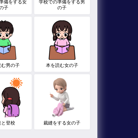
準備をする女
学校での準備をする男
の子
の子
読む男の子
本を読む女の子
達と登校
裁縫をする女の子