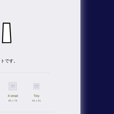
ストです。
X-small
Tiny
80 x 76
64 x 61