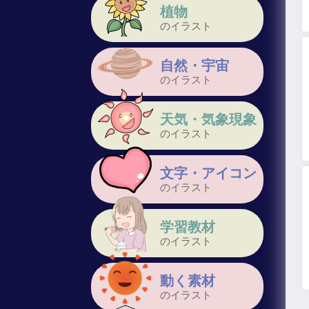
植物
のイラスト
自然・宇宙
のイラスト
天気・気象現象
のイラスト
文字・アイコン
のイラスト
学習教材
のイラスト
動く素材
のイラスト