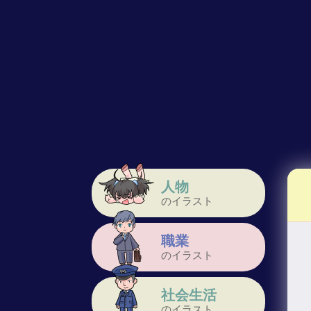
人物
のイラスト
職業
のイラスト
社会生活
のイラスト