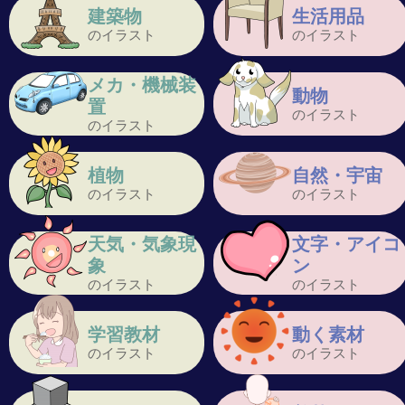
建築物
生活用品
のイラスト
のイラスト
メカ・機械装
動物
置
のイラスト
のイラスト
植物
自然・宇宙
のイラスト
のイラスト
天気・気象現
文字・アイコ
象
ン
のイラスト
のイラスト
学習教材
動く素材
のイラスト
のイラスト