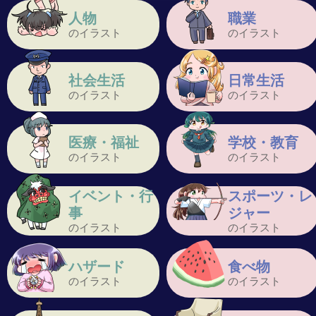
人物
職業
のイラスト
のイラスト
社会生活
日常生活
のイラスト
のイラスト
医療・福祉
学校・教育
のイラスト
のイラスト
イベント・行
スポーツ・レ
事
ジャー
のイラスト
のイラスト
ハザード
食べ物
のイラスト
のイラスト