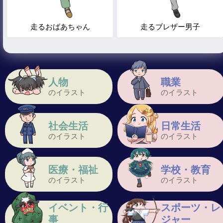
走るおばあちゃん
走るブレザー男子
人物
職業
のイラスト
のイラスト
社会生活
日常生活
のイラスト
のイラスト
医療・福祉
学校・教育
のイラスト
のイラスト
イベント・行
スポーツ・レ
事
ジャー