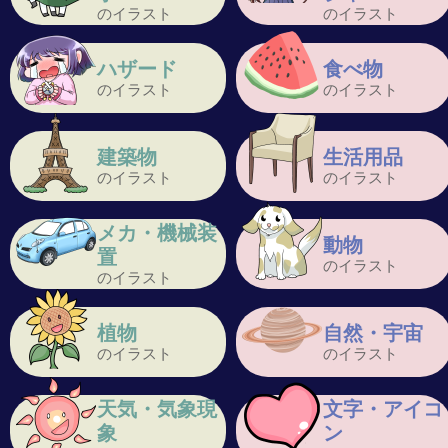
のイラスト
のイラスト
ハザード
食べ物
のイラスト
のイラスト
建築物
生活用品
のイラスト
のイラスト
メカ・機械装
動物
置
のイラスト
のイラスト
植物
自然・宇宙
のイラスト
のイラスト
天気・気象現
文字・アイコ
象
ン