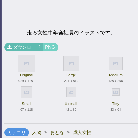
走る女性中年会社員のイラストです。
ダウンロード
PNG
Original
Large
Medium
929 x 1751
271 x 512
135 x 256
Small
X-small
Tiny
67 x 128
42 x 80
33 x 64
>
>
カテゴリ
人物
おとな
成人女性