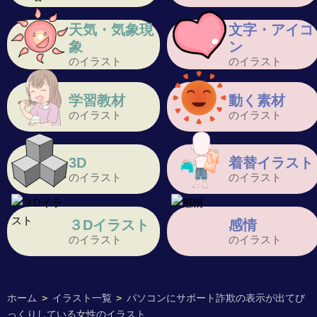
天気・気象現
文字・アイコ
象
ン
のイラスト
のイラスト
学習教材
動く素材
のイラスト
のイラスト
3D
着替イラスト
のイラスト
のイラスト
３Dイラスト
感情
のイラスト
のイラスト
ホーム
>
イラスト一覧
>
パソコンにサポート詐欺の表示が出てび
っくりしている女性のイラスト