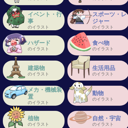
イベント・行
スポーツ・レ
事
ジャー
のイラスト
のイラスト
ハザード
食べ物
のイラスト
のイラスト
建築物
生活用品
のイラスト
のイラスト
メカ・機械装
動物
置
のイラスト
のイラスト
植物
自然・宇宙
のイラスト
のイラスト