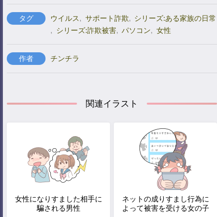
タグ
ウイルス
,
サポート詐欺
,
シリーズ:ある家族の日常
,
シリーズ:詐欺被害
,
パソコン
,
女性
作者
チンチラ
関連イラスト
女性になりすました相手に
ネットの成りすまし行為に
騙される男性
よって被害を受ける女の子