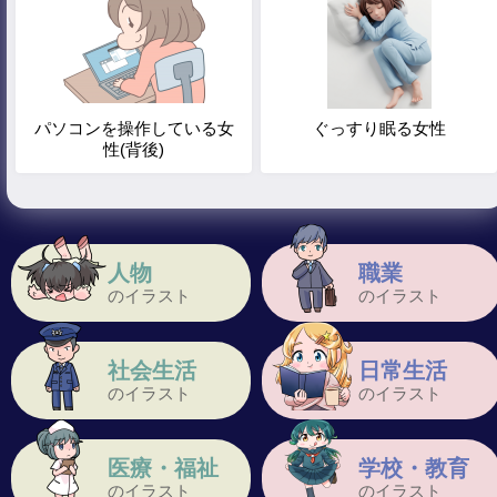
パソコンを操作している女
ぐっすり眠る女性
性(背後)
人物
職業
のイラスト
のイラスト
社会生活
日常生活
のイラスト
のイラスト
医療・福祉
学校・教育
のイラスト
のイラスト