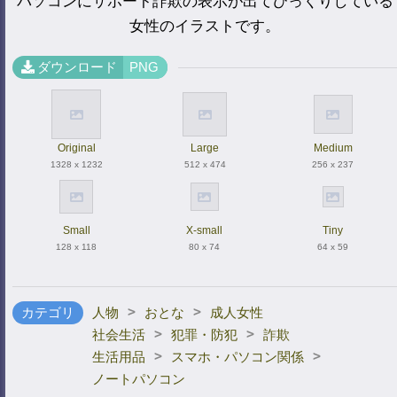
パソコンにサポート詐欺の表示が出てびっくりしている
女性のイラストです。
ダウンロード
PNG
Original
Large
Medium
1328 x 1232
512 x 474
256 x 237
Small
X-small
Tiny
128 x 118
80 x 74
64 x 59
>
>
カテゴリ
人物
おとな
成人女性
>
>
社会生活
犯罪・防犯
詐欺
>
>
生活用品
スマホ・パソコン関係
ノートパソコン