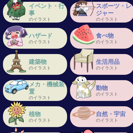
イベント・行
スポーツ・レ
事
ジャー
のイラスト
のイラスト
ハザード
食べ物
のイラスト
のイラスト
建築物
生活用品
のイラスト
のイラスト
メカ・機械装
動物
置
のイラスト
のイラスト
植物
自然・宇宙
のイラスト
のイラスト