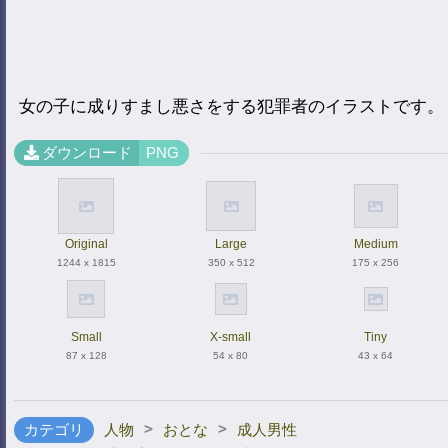
女の子に成りすまし悪さをする犯罪者のイラストです。
ダウンロード
PNG
Original
Large
Medium
1244 x 1815
350 x 512
175 x 256
Small
X-small
Tiny
87 x 128
54 x 80
43 x 64
>
>
カテゴリ
人物
おとな
成人男性