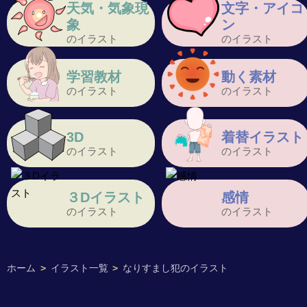
天気・気象現
文字・アイコ
象
ン
のイラスト
のイラスト
学習教材
動く素材
のイラスト
のイラスト
3D
着替イラスト
のイラスト
のイラスト
３Dイラスト
感情
のイラスト
のイラスト
ホーム
>
イラスト一覧
>
なりすまし犯のイラスト