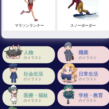
マラソンランナー
スノーボーダー
人物
職業
のイラスト
のイラスト
社会生活
日常生活
のイラスト
のイラスト
医療・福祉
学校・教育
のイラスト
のイラスト