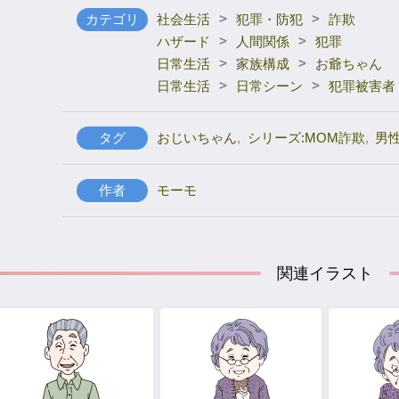
>
>
カテゴリ
社会生活
犯罪・防犯
詐欺
>
>
ハザード
人間関係
犯罪
>
>
日常生活
家族構成
お爺ちゃん
>
>
日常生活
日常シーン
犯罪被害者
タグ
おじいちゃん
,
シリーズ:MOM詐欺
,
男
作者
モーモ
関連イラスト