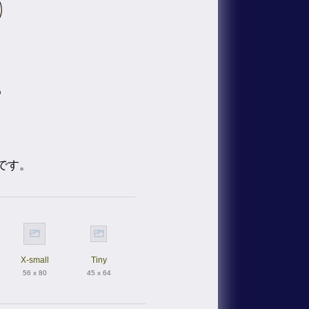
です。
X-small
Tiny
56 x 80
45 x 64