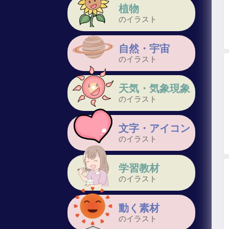
植物
のイラスト
自然・宇宙
のイラスト
天気・気象現象
のイラスト
文字・アイコン
のイラスト
学習教材
のイラスト
動く素材
のイラスト