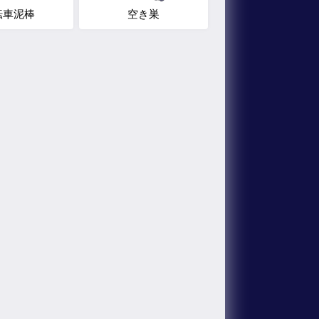
転車泥棒
空き巣