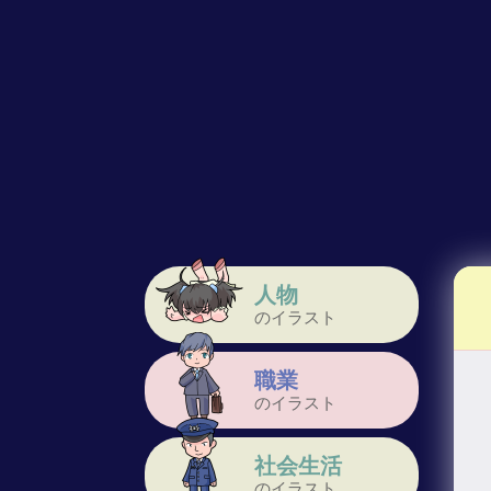
人物
のイラスト
職業
のイラスト
社会生活
のイラスト