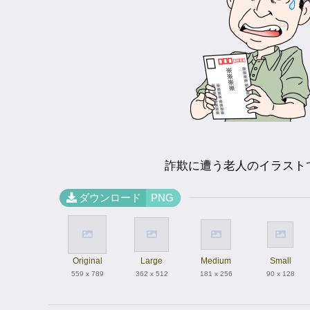
詐欺に遭う老人のイラスト
ダウンロード
PNG
Original
Large
Medium
Small
559 x 789
362 x 512
181 x 256
90 x 128