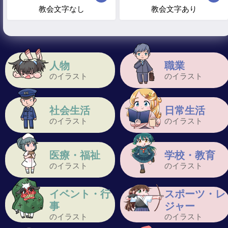
教会文字なし
教会文字あり
人物
職業
のイラスト
のイラスト
社会生活
日常生活
のイラスト
のイラスト
医療・福祉
学校・教育
のイラスト
のイラスト
イベント・行
スポーツ・レ
事
ジャー
のイラスト
のイラスト