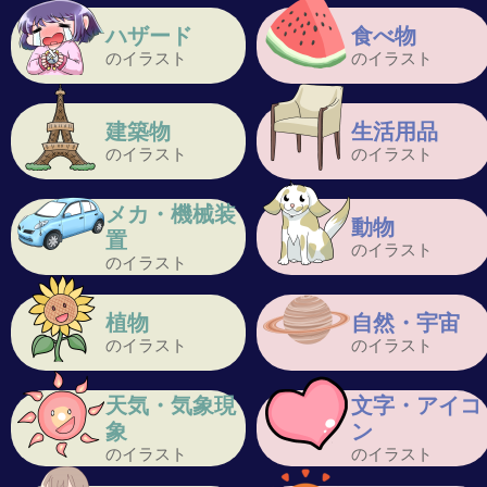
ハザード
食べ物
のイラスト
のイラスト
建築物
生活用品
のイラスト
のイラスト
メカ・機械装
動物
置
のイラスト
のイラスト
植物
自然・宇宙
のイラスト
のイラスト
天気・気象現
文字・アイコ
象
ン
のイラスト
のイラスト