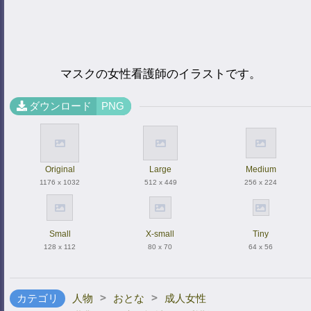
マスクの女性看護師のイラストです。
ダウンロード
PNG
Original
Large
Medium
1176 x 1032
512 x 449
256 x 224
Small
X-small
Tiny
128 x 112
80 x 70
64 x 56
>
>
カテゴリ
人物
おとな
成人女性