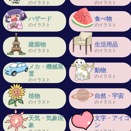
のイラスト
のイラスト
ハザード
食べ物
のイラスト
のイラスト
建築物
生活用品
のイラスト
のイラスト
メカ・機械装
動物
置
のイラスト
のイラスト
植物
自然・宇宙
のイラスト
のイラスト
天気・気象現
文字・アイコ
象
ン