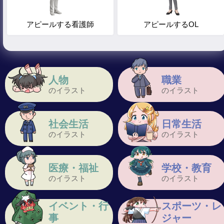
アピールする看護師
アピールするOL
人物
職業
のイラスト
のイラスト
社会生活
日常生活
のイラスト
のイラスト
医療・福祉
学校・教育
のイラスト
のイラスト
イベント・行
スポーツ・レ
事
ジャー