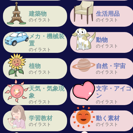
建築物
生活用品
のイラスト
のイラスト
メカ・機械装
動物
置
のイラスト
のイラスト
植物
自然・宇宙
のイラスト
のイラスト
天気・気象現
文字・アイコ
象
ン
のイラスト
のイラスト
学習教材
動く素材
のイラスト
のイラスト