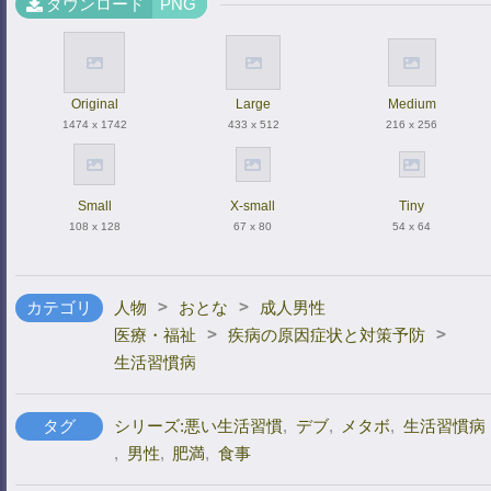
ダウンロード
PNG
Original
Large
Medium
1474 x 1742
433 x 512
216 x 256
Small
X-small
Tiny
108 x 128
67 x 80
54 x 64
>
>
カテゴリ
人物
おとな
成人男性
>
>
医療・福祉
疾病の原因症状と対策予防
生活習慣病
タグ
シリーズ:悪い生活習慣
,
デブ
,
メタボ
,
生活習慣病
,
男性
,
肥満
,
食事