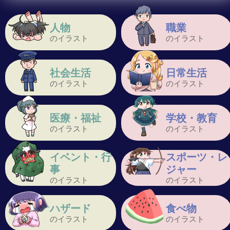
人物
職業
のイラスト
のイラスト
社会生活
日常生活
のイラスト
のイラスト
医療・福祉
学校・教育
のイラスト
のイラスト
イベント・行
スポーツ・レ
事
ジャー
のイラスト
のイラスト
ハザード
食べ物
のイラスト
のイラスト