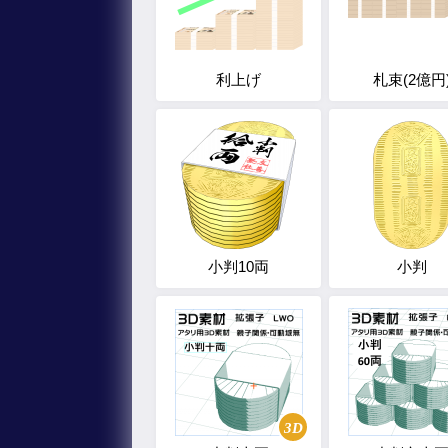
利上げ
札束(2億円
小判10両
小判
3D