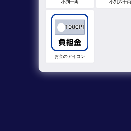
小判十両
小判六十
お金のアイコン