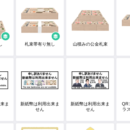
し
札束帯有り無し
山積みの公金札束
出来ま
新紙幣は利用出来ま
新紙幣は利用出来ま
Q
せん
せん
ラ