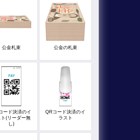
公金札束
公金の札束
Rコード決済のイ
QRコード決済のイ
スト(リーダー無
ラスト
し)