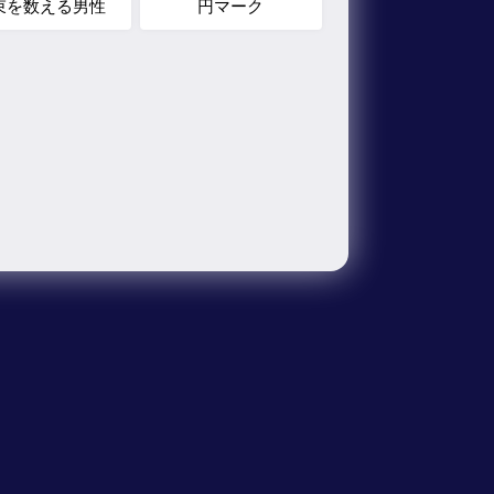
束を数える男性
円マーク