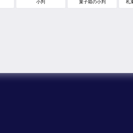
両
小判
菓子箱の小判
札