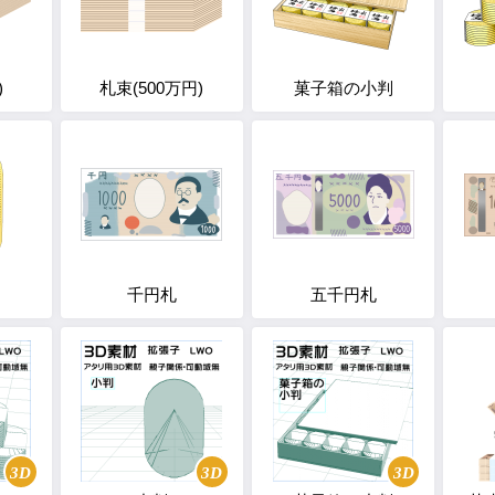
)
札束(500万円)
菓子箱の小判
千円札
五千円札
3D
3D
3D