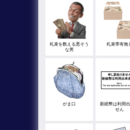
札束を数える悪そう
札束帯有無
な男
がま口
新紙幣は利用
せん