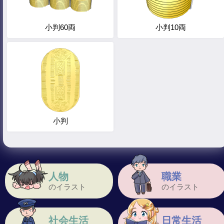
小判60両
小判10両
小判
人物
職業
のイラスト
のイラスト
社会生活
日常生活