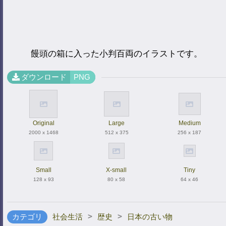
饅頭の箱に入った小判百両のイラストです。
ダウンロード
PNG
Original
Large
Medium
2000 x 1468
512 x 375
256 x 187
Small
X-small
Tiny
128 x 93
80 x 58
64 x 46
>
>
カテゴリ
社会生活
歴史
日本の古い物