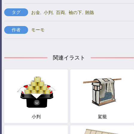
タグ
お金
,
小判
,
百両
,
袖の下
,
賄賂
作者
モーモ
関連イラスト
小判
駕籠