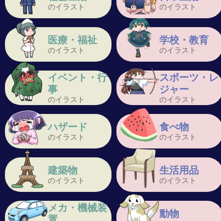
のイラスト
のイラスト
医療・福祉
学校・教育
のイラスト
のイラスト
イベント・行
スポーツ・レ
事
ジャー
のイラスト
のイラスト
ハザード
食べ物
のイラスト
のイラスト
建築物
生活用品
のイラスト
のイラスト
メカ・機械装
動物
置