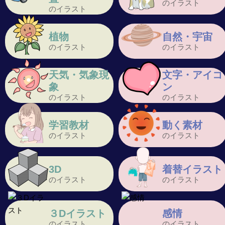
のイラスト
のイラスト
植物
自然・宇宙
のイラスト
のイラスト
天気・気象現
文字・アイコ
象
ン
のイラスト
のイラスト
学習教材
動く素材
のイラスト
のイラスト
3D
着替イラスト
のイラスト
のイラスト
３Dイラスト
感情
のイラスト
のイラスト