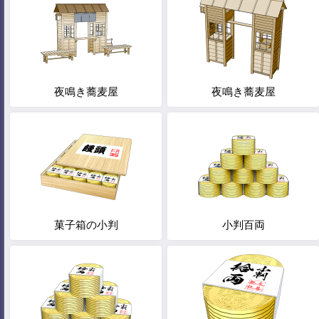
夜鳴き蕎麦屋
夜鳴き蕎麦屋
菓子箱の小判
小判百両