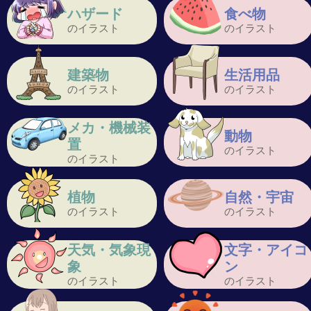
ハザード
食べ物
のイラスト
のイラスト
建築物
生活用品
のイラスト
のイラスト
メカ・機械装
動物
置
のイラスト
のイラスト
植物
自然・宇宙
のイラスト
のイラスト
天気・気象現
文字・アイコ
象
ン
のイラスト
のイラスト