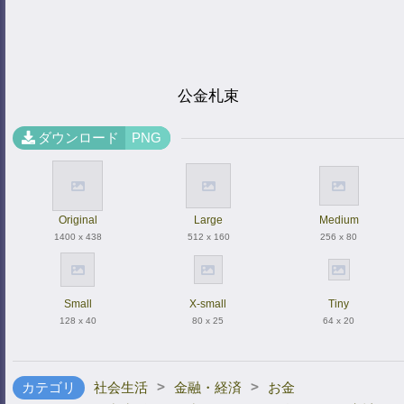
公金札束
ダウンロード
PNG
Original
Large
Medium
1400 x 438
512 x 160
256 x 80
Small
X-small
Tiny
128 x 40
80 x 25
64 x 20
>
>
カテゴリ
社会生活
金融・経済
お金