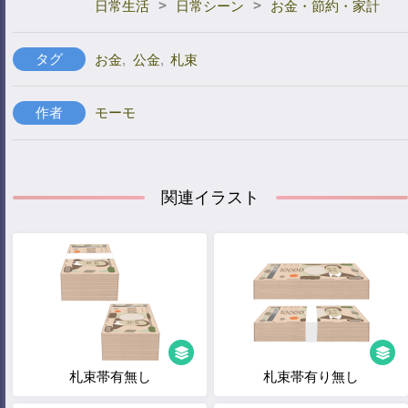
>
>
日常生活
日常シーン
お金・節約・家計
タグ
お金
,
公金
,
札束
作者
モーモ
関連イラスト
札束帯有無し
札束帯有り無し