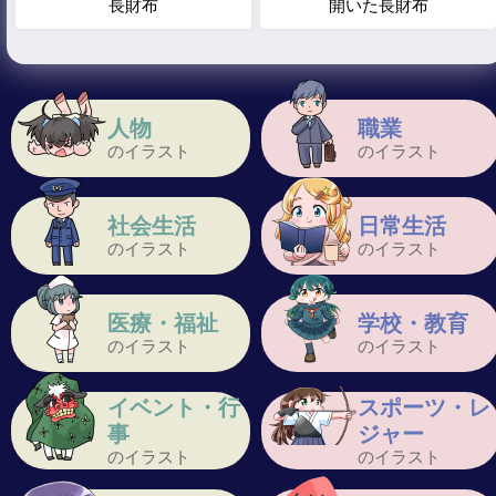
長財布
開いた長財布
人物
職業
のイラスト
のイラスト
社会生活
日常生活
のイラスト
のイラスト
医療・福祉
学校・教育
のイラスト
のイラスト
イベント・行
スポーツ・レ
事
ジャー
のイラスト
のイラスト