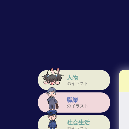
人物
のイラスト
職業
のイラスト
社会生活
のイラスト