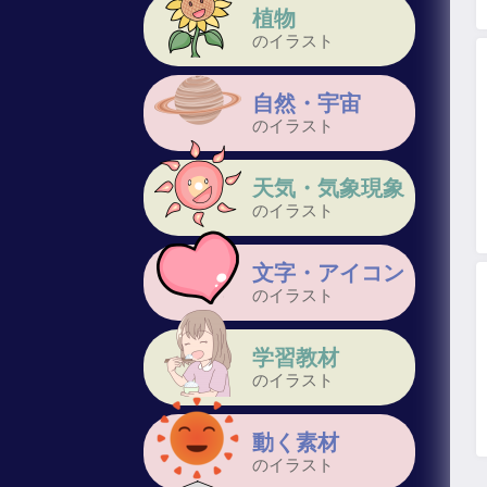
植物
のイラスト
自然・宇宙
のイラスト
天気・気象現象
のイラスト
文字・アイコン
のイラスト
学習教材
のイラスト
動く素材
のイラスト