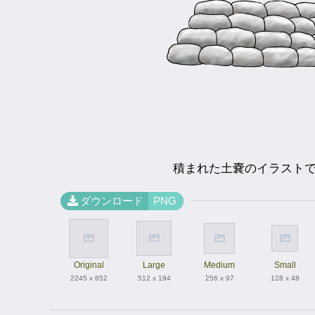
積まれた土嚢のイラスト
ダウンロード
PNG
Original
Large
Medium
Small
2245 x 852
512 x 194
256 x 97
128 x 48