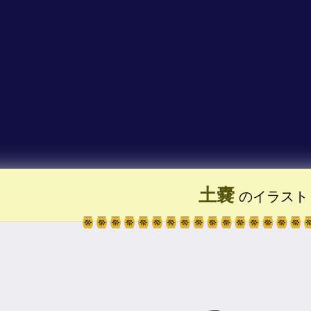
土嚢
のイラスト