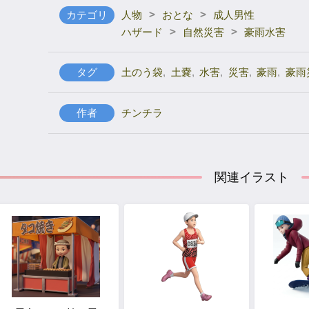
>
>
カテゴリ
人物
おとな
成人男性
>
>
ハザード
自然災害
豪雨水害
タグ
土のう袋
,
土嚢
,
水害
,
災害
,
豪雨
,
豪雨
作者
チンチラ
関連イラスト