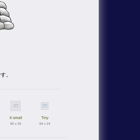
です。
X-small
Tiny
80 x 30
64 x 24