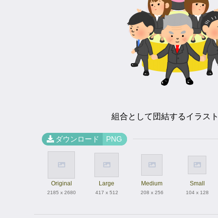
組合として団結するイラス
ダウンロード
PNG
Original
Large
Medium
Small
2185 x 2680
417 x 512
208 x 256
104 x 128