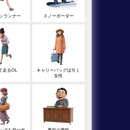
ンランナー
スノーボーダー
て走るOL
キャリーバッグほ引く
女性
ッグを持つ女
重役の男性