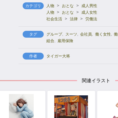
>
>
カテゴリ
人物
おとな
成人男性
>
>
人物
おとな
成人女性
>
>
社会生活
法律
労働法
タグ
グループ
,
スーツ
,
会社員
,
働く女性
,
働
組合
,
雇用保険
作者
タイガー大将
関連イラスト