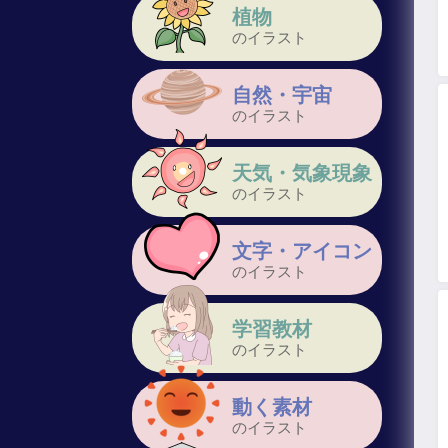
植物
のイラスト
自然・宇宙
のイラスト
天気・気象現象
のイラスト
文字・アイコン
のイラスト
学習教材
のイラスト
動く素材
のイラスト