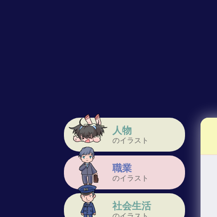
人物
のイラスト
職業
のイラスト
社会生活
のイラスト