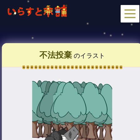
不法投棄
のイラスト