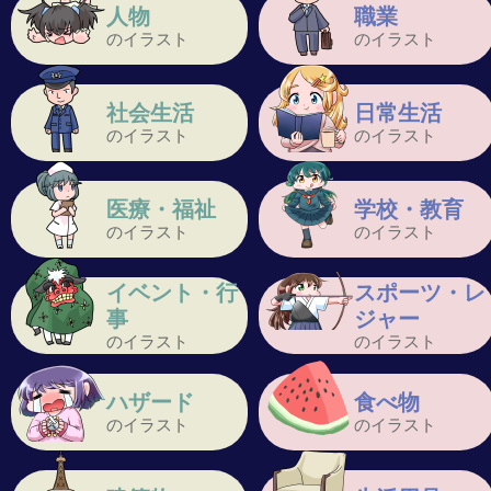
人物
職業
のイラスト
のイラスト
社会生活
日常生活
のイラスト
のイラスト
医療・福祉
学校・教育
のイラスト
のイラスト
イベント・行
スポーツ・レ
事
ジャー
のイラスト
のイラスト
ハザード
食べ物
のイラスト
のイラスト