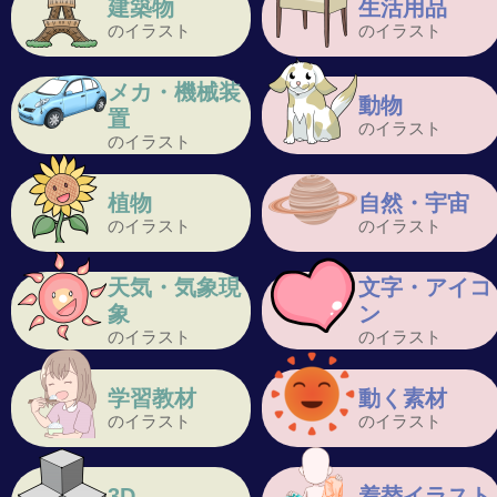
建築物
生活用品
のイラスト
のイラスト
メカ・機械装
動物
置
のイラスト
のイラスト
植物
自然・宇宙
のイラスト
のイラスト
天気・気象現
文字・アイコ
象
ン
のイラスト
のイラスト
学習教材
動く素材
のイラスト
のイラスト
3D
着替イラスト