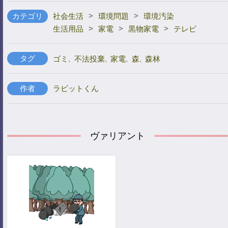
>
>
カテゴリ
社会生活
環境問題
環境汚染
>
>
>
生活用品
家電
黒物家電
テレビ
タグ
ゴミ
,
不法投棄
,
家電
,
森
,
森林
作者
ラビットくん
ヴァリアント