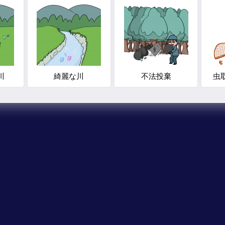
川
綺麗な川
不法投棄
虫