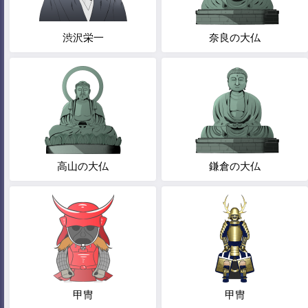
渋沢栄一
奈良の大仏
高山の大仏
鎌倉の大仏
甲冑
甲冑