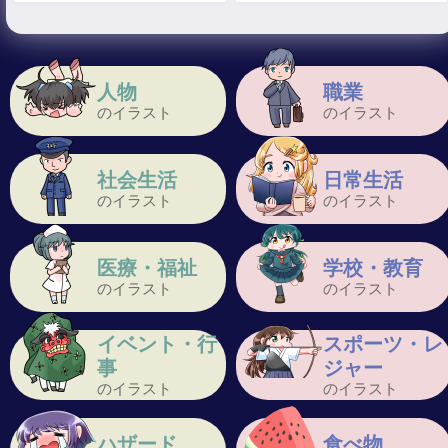
人物
職業
のイラスト
のイラスト
社会生活
日常生活
のイラスト
のイラスト
医療・福祉
学校・教育
のイラスト
のイラスト
イベント・行
スポーツ・レ
事
ジャー
のイラスト
のイラスト
ハザード
食べ物