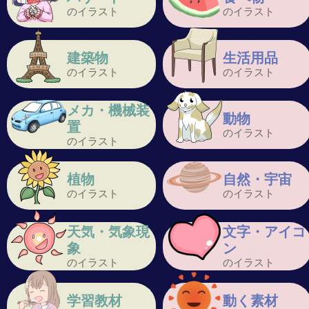
のイラスト
のイラスト
建築物
生活用品
のイラスト
のイラスト
メカ・機械装
動物
置
のイラスト
のイラスト
植物
自然・宇宙
のイラスト
のイラスト
天気・気象現
文字・アイコ
象
ン
のイラスト
のイラスト
学習教材
動く素材