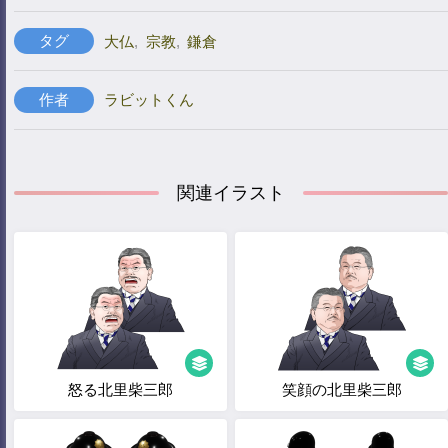
タグ
大仏
,
宗教
,
鎌倉
作者
ラビットくん
関連イラスト
怒る北里柴三郎
笑顔の北里柴三郎