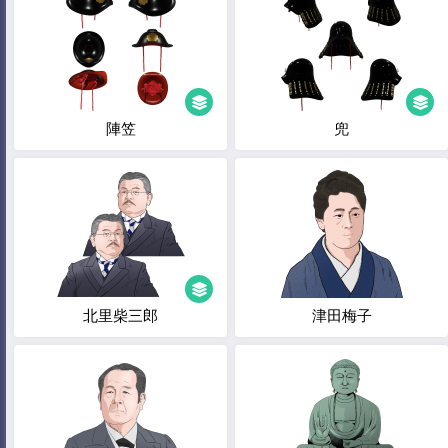
陣笠
兜
北里柴三郎
津田梅子