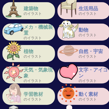
建築物
生活用品
のイラスト
のイラスト
メカ・機械装
動物
置
のイラスト
のイラスト
植物
自然・宇宙
のイラスト
のイラスト
天気・気象現
文字・アイコ
象
ン
のイラスト
のイラスト
学習教材
動く素材
のイラスト
のイラスト