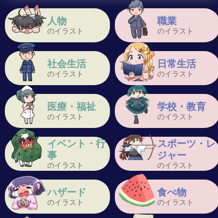
人物
職業
のイラスト
のイラスト
社会生活
日常生活
のイラスト
のイラスト
医療・福祉
学校・教育
のイラスト
のイラスト
イベント・行
スポーツ・レ
事
ジャー
のイラスト
のイラスト
ハザード
食べ物
のイラスト
のイラスト