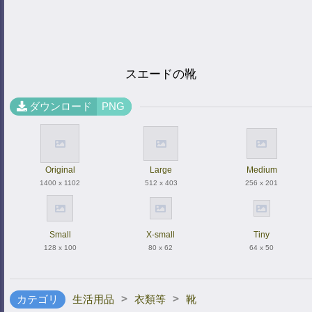
スエードの靴
ダウンロード
PNG
Original
Large
Medium
1400 x 1102
512 x 403
256 x 201
Small
X-small
Tiny
128 x 100
80 x 62
64 x 50
>
>
カテゴリ
生活用品
衣類等
靴