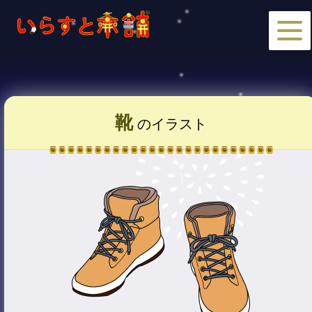
靴
のイラスト