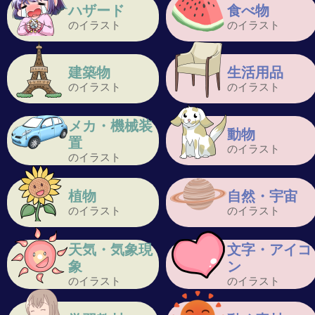
ハザード
食べ物
のイラスト
のイラスト
建築物
生活用品
のイラスト
のイラスト
メカ・機械装
動物
置
のイラスト
のイラスト
植物
自然・宇宙
のイラスト
のイラスト
天気・気象現
文字・アイコ
象
ン
のイラスト
のイラスト