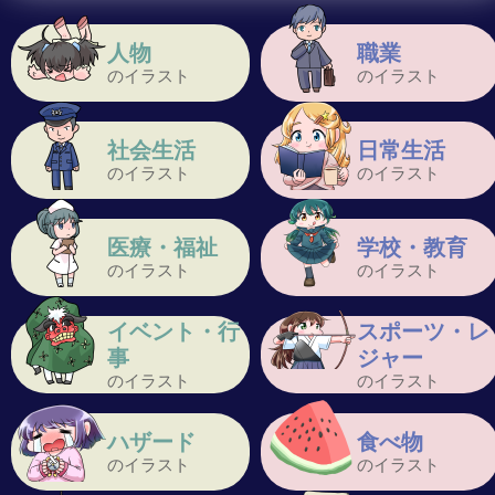
人物
職業
のイラスト
のイラスト
社会生活
日常生活
のイラスト
のイラスト
医療・福祉
学校・教育
のイラスト
のイラスト
イベント・行
スポーツ・レ
事
ジャー
のイラスト
のイラスト
ハザード
食べ物
のイラスト
のイラスト