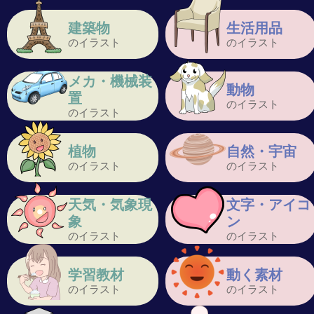
建築物
生活用品
のイラスト
のイラスト
メカ・機械装
動物
置
のイラスト
のイラスト
植物
自然・宇宙
のイラスト
のイラスト
天気・気象現
文字・アイコ
象
ン
のイラスト
のイラスト
学習教材
動く素材
のイラスト
のイラスト