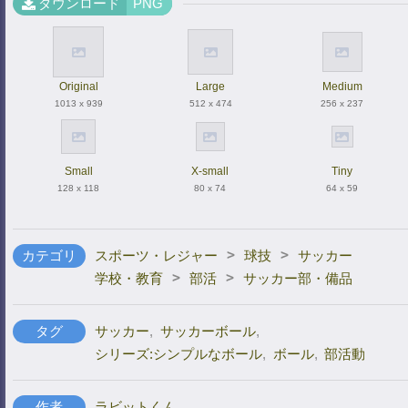
ダウンロード
PNG
Original
Large
Medium
1013 x 939
512 x 474
256 x 237
Small
X-small
Tiny
128 x 118
80 x 74
64 x 59
>
>
カテゴリ
スポーツ・レジャー
球技
サッカー
>
>
学校・教育
部活
サッカー部・備品
タグ
サッカー
,
サッカーボール
,
シリーズ:シンプルなボール
,
ボール
,
部活動
作者
ラビットくん