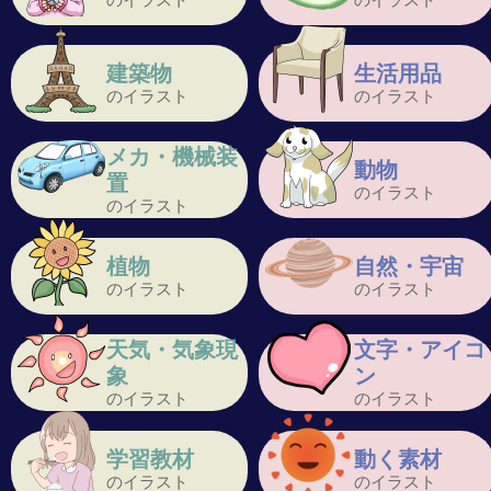
建築物
生活用品
のイラスト
のイラスト
メカ・機械装
動物
置
のイラスト
のイラスト
植物
自然・宇宙
のイラスト
のイラスト
天気・気象現
文字・アイコ
象
ン
のイラスト
のイラスト
学習教材
動く素材
のイラスト
のイラスト