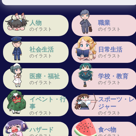
人物
職業
のイラスト
のイラスト
社会生活
日常生活
のイラスト
のイラスト
医療・福祉
学校・教育
のイラスト
のイラスト
イベント・行
スポーツ・レ
事
ジャー
のイラスト
のイラスト
ハザード
食べ物
のイラスト
のイラスト