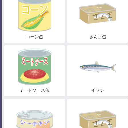
コーン缶
さんま缶
ミートソース缶
イワシ