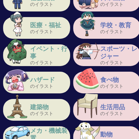
のイラスト
のイラスト
医療・福祉
学校・教育
のイラスト
のイラスト
イベント・行
スポーツ・レ
事
ジャー
のイラスト
のイラスト
ハザード
食べ物
のイラスト
のイラスト
建築物
生活用品
のイラスト
のイラスト
メカ・機械装
動物
置