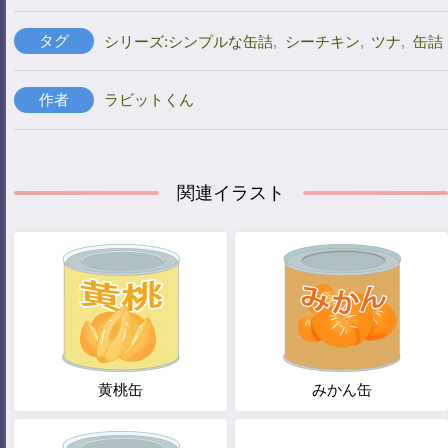
タグ
シリーズ:シンプルな缶詰
,
シーチキン
,
ツナ
,
缶詰
作者
ラビットくん
関連イラスト
黄桃缶
みかん缶