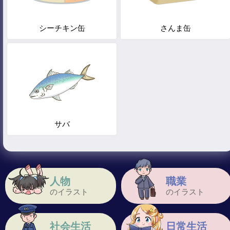
シーチキン缶
さんま缶
サバ
人物
職業
のイラスト
のイラスト
社会生活
日常生活