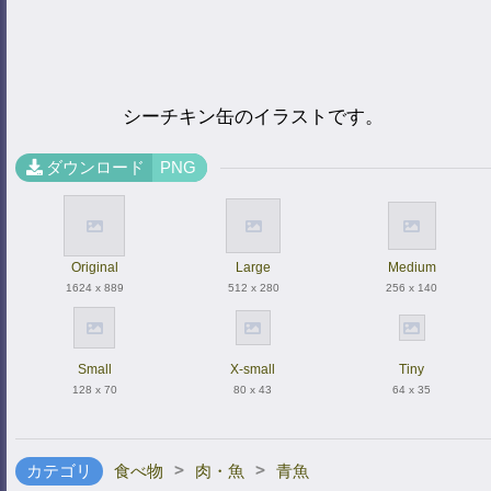
シーチキン缶のイラストです。
ダウンロード
PNG
Original
Large
Medium
1624 x 889
512 x 280
256 x 140
Small
X-small
Tiny
128 x 70
80 x 43
64 x 35
>
>
カテゴリ
食べ物
肉・魚
青魚