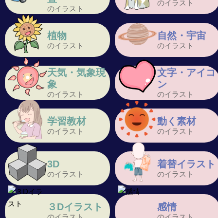
のイラスト
のイラスト
植物
自然・宇宙
のイラスト
のイラスト
天気・気象現
文字・アイコ
象
ン
のイラスト
のイラスト
学習教材
動く素材
のイラスト
のイラスト
3D
着替イラスト
のイラスト
のイラスト
３Dイラスト
感情
のイラスト
のイラスト