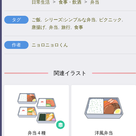
>
>
日常生活
食事・飲酒
弁当
タグ
ご飯
,
シリーズ:シンプルな弁当
,
ピクニック
,
唐揚げ
,
弁当
,
旅行
,
食事
作者
ニョロニョロくん
関連イラスト
弁当４種
洋風弁当