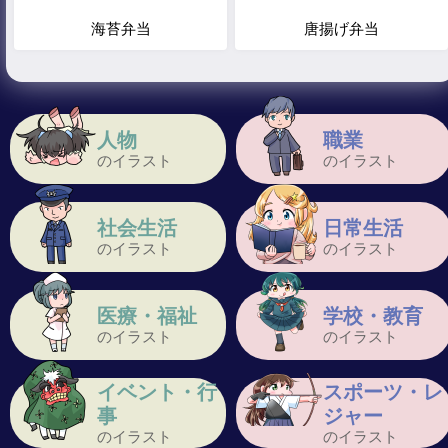
海苔弁当
唐揚げ弁当
人物
職業
のイラスト
のイラスト
社会生活
日常生活
のイラスト
のイラスト
医療・福祉
学校・教育
のイラスト
のイラスト
イベント・行
スポーツ・レ
事
ジャー
のイラスト
のイラスト