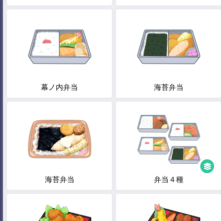
幕ノ内弁当
海苔弁当
海苔弁当
弁当４種