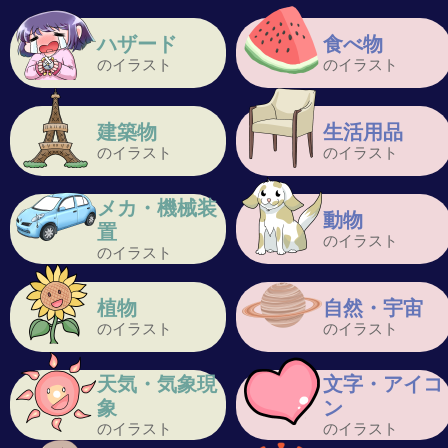
ハザード
食べ物
のイラスト
のイラスト
建築物
生活用品
のイラスト
のイラスト
メカ・機械装
動物
置
のイラスト
のイラスト
植物
自然・宇宙
のイラスト
のイラスト
天気・気象現
文字・アイコ
象
ン
のイラスト
のイラスト