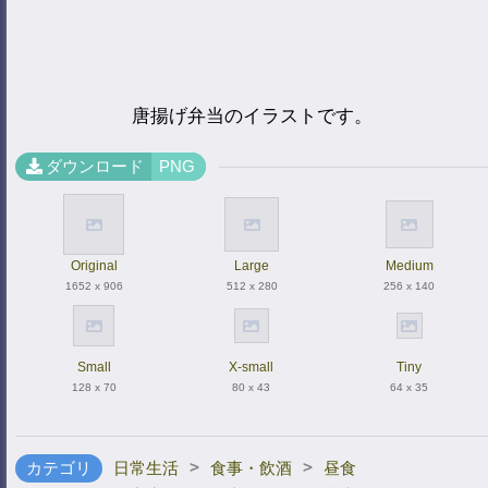
唐揚げ弁当のイラストです。
ダウンロード
PNG
Original
Large
Medium
1652 x 906
512 x 280
256 x 140
Small
X-small
Tiny
128 x 70
80 x 43
64 x 35
>
>
カテゴリ
日常生活
食事・飲酒
昼食