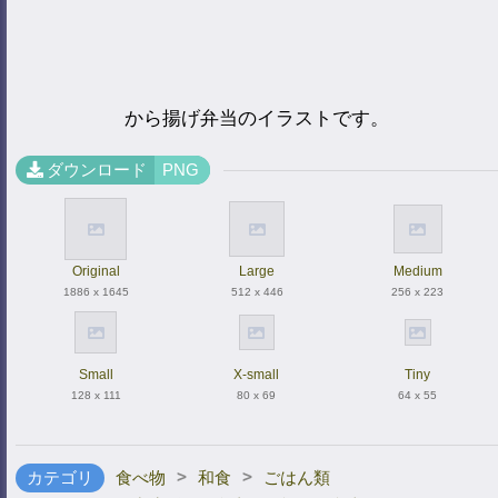
から揚げ弁当のイラストです。
ダウンロード
PNG
Original
Large
Medium
1886 x 1645
512 x 446
256 x 223
Small
X-small
Tiny
128 x 111
80 x 69
64 x 55
>
>
カテゴリ
食べ物
和食
ごはん類