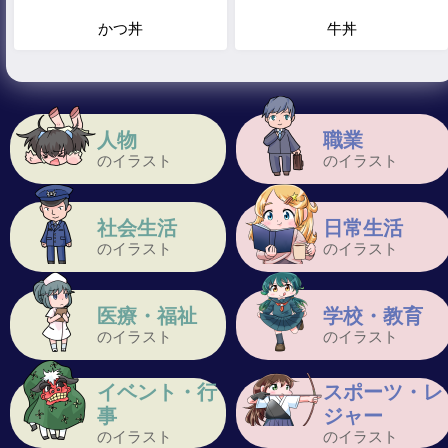
かつ丼
牛丼
人物
職業
のイラスト
のイラスト
社会生活
日常生活
のイラスト
のイラスト
医療・福祉
学校・教育
のイラスト
のイラスト
イベント・行
スポーツ・レ
事
ジャー
のイラスト
のイラスト