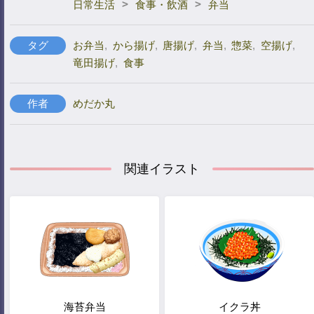
>
>
日常生活
食事・飲酒
弁当
タグ
お弁当
,
から揚げ
,
唐揚げ
,
弁当
,
惣菜
,
空揚げ
,
竜田揚げ
,
食事
作者
めだか丸
関連イラスト
海苔弁当
イクラ丼