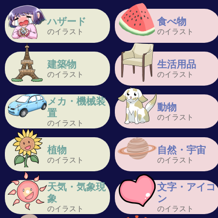
ハザード
食べ物
のイラスト
のイラスト
建築物
生活用品
のイラスト
のイラスト
メカ・機械装
動物
置
のイラスト
のイラスト
植物
自然・宇宙
のイラスト
のイラスト
天気・気象現
文字・アイコ
象
ン
のイラスト
のイラスト