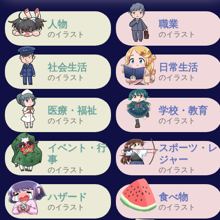
人物
職業
のイラスト
のイラスト
社会生活
日常生活
のイラスト
のイラスト
医療・福祉
学校・教育
のイラスト
のイラスト
イベント・行
スポーツ・レ
事
ジャー
のイラスト
のイラスト
ハザード
食べ物
のイラスト
のイラスト