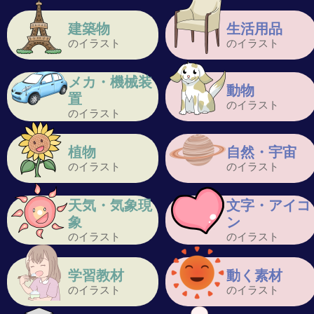
建築物
生活用品
のイラスト
のイラスト
メカ・機械装
動物
置
のイラスト
のイラスト
植物
自然・宇宙
のイラスト
のイラスト
天気・気象現
文字・アイコ
象
ン
のイラスト
のイラスト
学習教材
動く素材
のイラスト
のイラスト