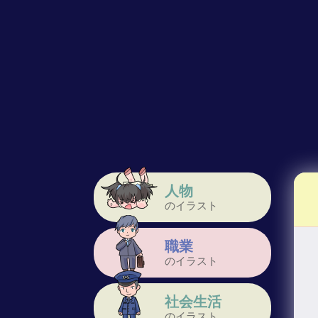
人物
のイラスト
職業
のイラスト
社会生活
のイラスト