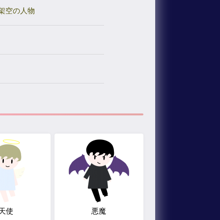
架空の人物
天使
悪魔