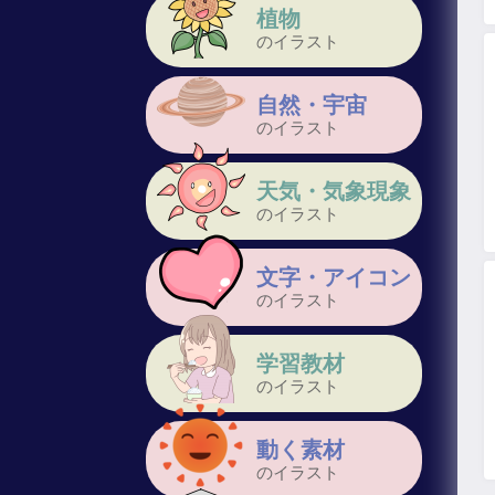
植物
のイラスト
自然・宇宙
のイラスト
天気・気象現象
のイラスト
文字・アイコン
のイラスト
学習教材
のイラスト
動く素材
のイラスト