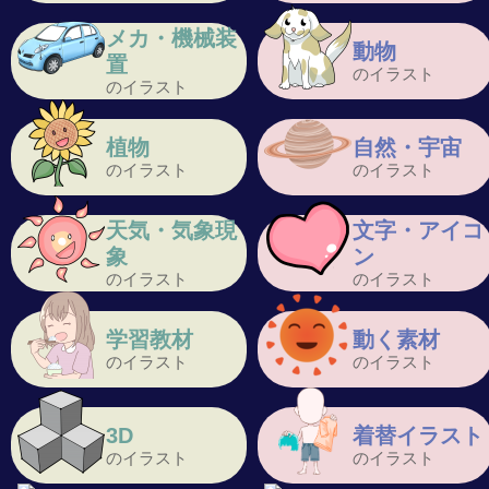
メカ・機械装
動物
置
のイラスト
のイラスト
植物
自然・宇宙
のイラスト
のイラスト
天気・気象現
文字・アイコ
象
ン
のイラスト
のイラスト
学習教材
動く素材
のイラスト
のイラスト
3D
着替イラスト
のイラスト
のイラスト