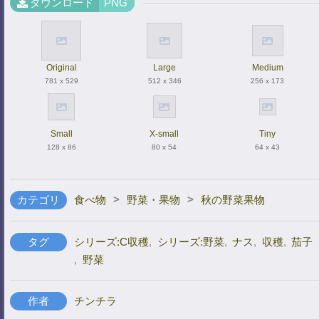
ダウンロード
PNG
Original
Large
Medium
781 x 529
512 x 346
256 x 173
Small
X-small
Tiny
128 x 86
80 x 54
64 x 43
>
>
カテゴリ
食べ物
野菜・果物
秋の野菜果物
タグ
シリーズ:C収穫
,
シリーズ:野菜
,
ナス
,
収穫
,
茄子
,
野菜
作者
チンチラ