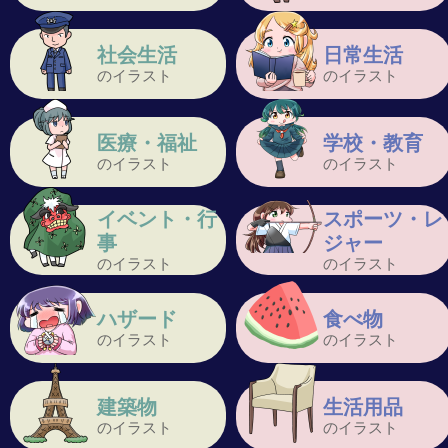
社会生活
日常生活
のイラスト
のイラスト
医療・福祉
学校・教育
のイラスト
のイラスト
イベント・行
スポーツ・レ
事
ジャー
のイラスト
のイラスト
ハザード
食べ物
のイラスト
のイラスト
建築物
生活用品
のイラスト
のイラスト