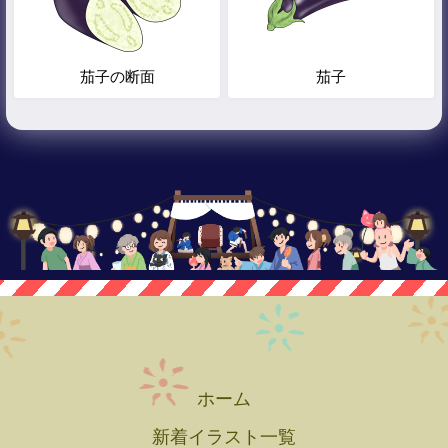
茄子の断面
茄子
ホーム
新着イラスト一覧