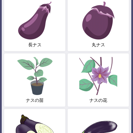
長ナス
丸ナス
ナスの苗
ナスの花