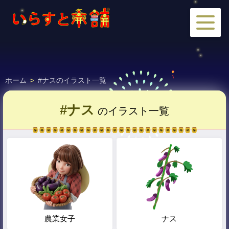
ホーム
>
#ナスのイラスト一覧
#ナス
のイラスト一覧
農業女子
ナス