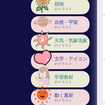
植物
のイラスト
自然・宇宙
のイラスト
天気・気象現象
のイラスト
文字・アイコン
のイラスト
学習教材
のイラスト
動く素材
のイラスト