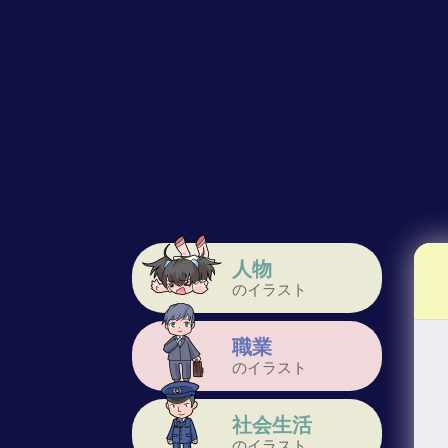
人物
のイラスト
職業
のイラスト
社会生活
のイラスト