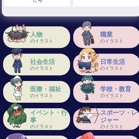
人物
職業
のイラスト
のイラスト
社会生活
日常生活
のイラスト
のイラスト
医療・福祉
学校・教育
のイラスト
のイラスト
イベント・行
スポーツ・レ
事
ジャー
のイラスト
のイラスト