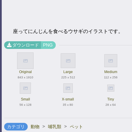
座ってにんじんを食べるウサギのイラストです。
ダウンロード
PNG
Original
Large
Medium
843 x 1910
225 x 512
112 x 256
Small
X-small
Tiny
56 x 128
35 x 80
28 x 64
>
>
カテゴリ
動物
哺乳類
ペット