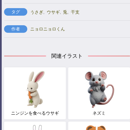
タグ
うさぎ
,
ウサギ
,
兎
,
干支
作者
ニョロニョロくん
関連イラスト
ニンジンを食べるウサギ
ネズミ