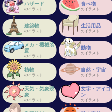
ハザード
食べ物
のイラスト
のイラスト
建築物
生活用品
のイラスト
のイラスト
メカ・機械装
動物
置
のイラスト
のイラスト
植物
自然・宇宙
のイラスト
のイラスト
天気・気象現
文字・アイコ
象
ン
のイラスト
のイラスト