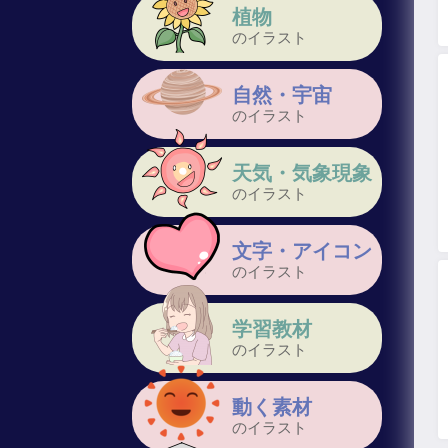
植物
のイラスト
自然・宇宙
のイラスト
天気・気象現象
のイラスト
文字・アイコン
のイラスト
学習教材
のイラスト
動く素材
のイラスト