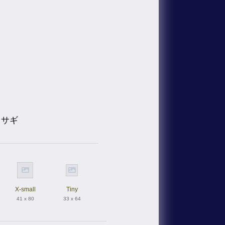
ウサギ
X-small
Tiny
41 x 80
33 x 64