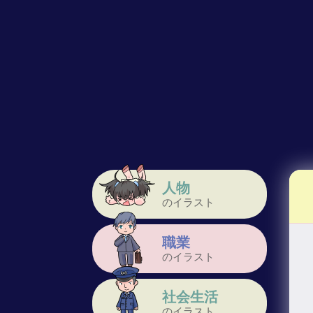
人物
のイラスト
職業
のイラスト
社会生活
のイラスト