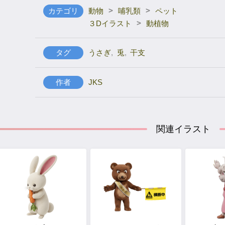
>
>
カテゴリ
動物
哺乳類
ペット
>
３Dイラスト
動植物
タグ
うさぎ
,
兎
,
干支
作者
JKS
関連イラスト