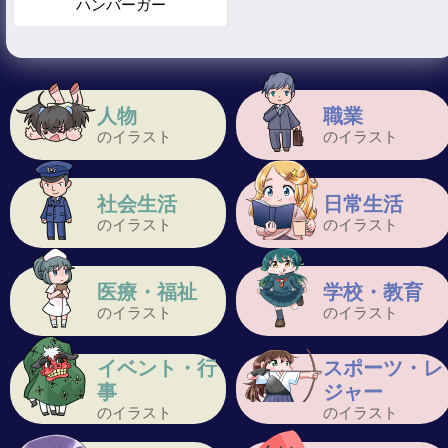
ハンバーガー
人物
職業
のイラスト
のイラスト
社会生活
日常生活
のイラスト
のイラスト
医療・福祉
学校・教育
のイラスト
のイラスト
イベント・行
スポーツ・レ
事
ジャー
のイラスト
のイラスト