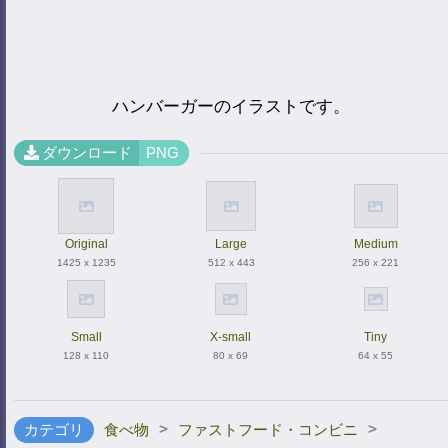
ハンバーガーのイラストです。
ダウンロード
PNG
Original
Large
Medium
1425 x 1235
512 x 443
256 x 221
Small
X-small
Tiny
128 x 110
80 x 69
64 x 55
>
>
カテゴリ
食べ物
ファストフード・コンビニ