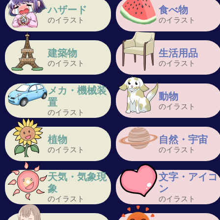
ハザード
食べ物
のイラスト
のイラスト
建築物
生活用品
のイラスト
のイラスト
メカ・機械装
動物
置
のイラスト
のイラスト
植物
自然・宇宙
のイラスト
のイラスト
天気・気象現
文字・アイコ
象
ン
のイラスト
のイラスト