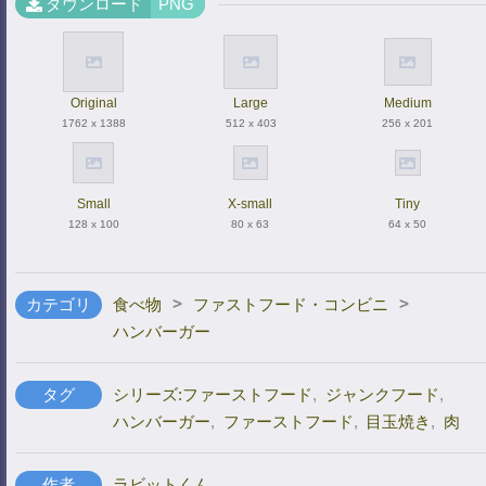
ダウンロード
PNG
Original
Large
Medium
1762 x 1388
512 x 403
256 x 201
Small
X-small
Tiny
128 x 100
80 x 63
64 x 50
>
>
カテゴリ
食べ物
ファストフード・コンビニ
ハンバーガー
タグ
シリーズ:ファーストフード
,
ジャンクフード
,
ハンバーガー
,
ファーストフード
,
目玉焼き
,
肉
作者
ラビットくん