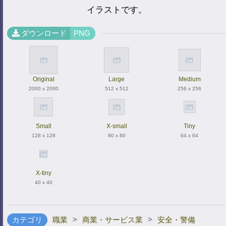
イラストです。
ダウンロード
PNG
Original
Large
Medium
2000 x 2000
512 x 512
256 x 256
Small
X-small
Tiny
128 x 128
80 x 80
64 x 64
X-tiny
40 x 40
>
>
カテゴリ
職業
商業・サービス業
安全・警備