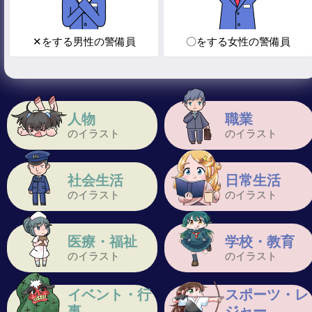
✕をする男性の警備員
〇をする女性の警備員
人物
職業
のイラスト
のイラスト
社会生活
日常生活
のイラスト
のイラスト
医療・福祉
学校・教育
のイラスト
のイラスト
イベント・行
スポーツ・レ
事
ジャー