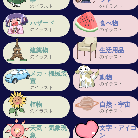
のイラスト
のイラスト
ハザード
食べ物
のイラスト
のイラスト
建築物
生活用品
のイラスト
のイラスト
メカ・機械装
動物
置
のイラスト
のイラスト
植物
自然・宇宙
のイラスト
のイラスト
天気・気象現
文字・アイコ
象
ン