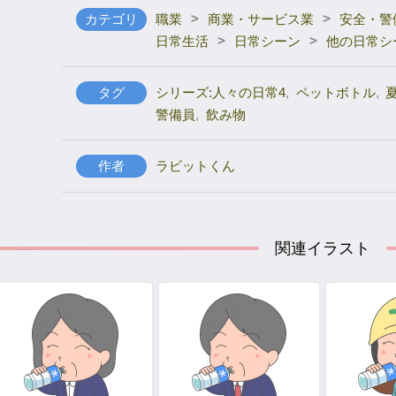
>
>
カテゴリ
職業
商業・サービス業
安全・警
>
>
日常生活
日常シーン
他の日常シ
タグ
シリーズ:人々の日常4
,
ペットボトル
,
警備員
,
飲み物
作者
ラビットくん
関連イラスト