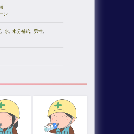
備
ーン
夏
,
水
,
水分補給
,
男性
,