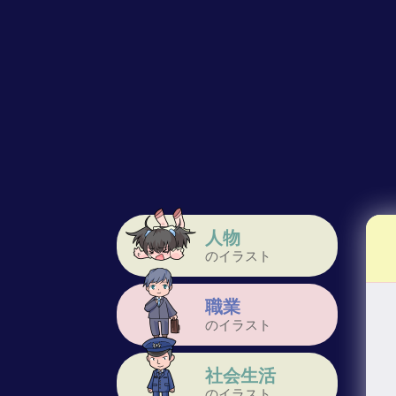
人物
のイラスト
職業
のイラスト
社会生活
のイラスト