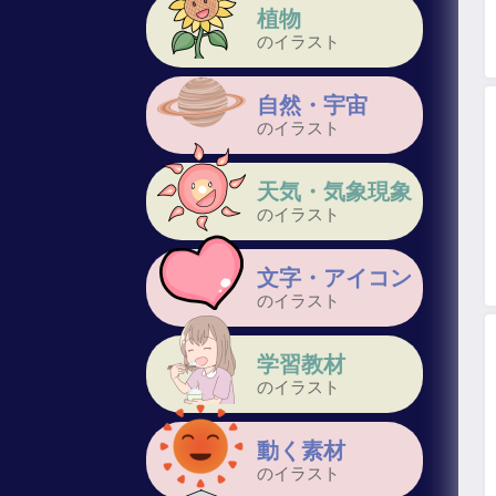
植物
のイラスト
自然・宇宙
のイラスト
天気・気象現象
のイラスト
文字・アイコン
のイラスト
学習教材
のイラスト
動く素材
のイラスト