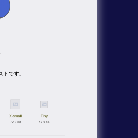
ストです。
X-small
Tiny
72 x 80
57 x 64