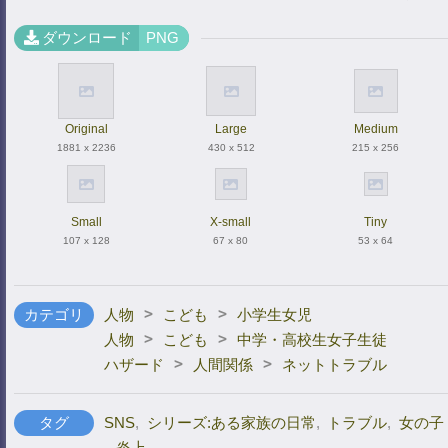
ダウンロード
PNG
Original
Large
Medium
1881 x 2236
430 x 512
215 x 256
Small
X-small
Tiny
107 x 128
67 x 80
53 x 64
>
>
カテゴリ
人物
こども
小学生女児
>
>
人物
こども
中学・高校生女子生徒
>
>
ハザード
人間関係
ネットトラブル
タグ
SNS
,
シリーズ:ある家族の日常
,
トラブル
,
女の子
,
炎上