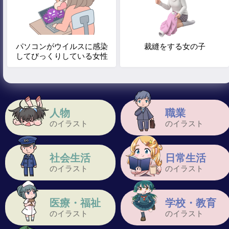
パソコンがウイルスに感染
裁縫をする女の子
してびっくりしている女性
人物
職業
のイラスト
のイラスト
社会生活
日常生活
のイラスト
のイラスト
医療・福祉
学校・教育
のイラスト
のイラスト