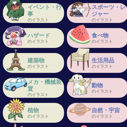
イベント・行
スポーツ・レ
事
ジャー
のイラスト
のイラスト
ハザード
食べ物
のイラスト
のイラスト
建築物
生活用品
のイラスト
のイラスト
メカ・機械装
動物
置
のイラスト
のイラスト
植物
自然・宇宙
のイラスト
のイラスト