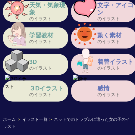
天気・気象現
文字・アイコ
象
ン
のイラスト
のイラスト
学習教材
動く素材
のイラスト
のイラスト
3D
着替イラスト
のイラスト
のイラスト
３Dイラスト
感情
のイラスト
のイラスト
ホーム
>
イラスト一覧
>
ネットでのトラブルに遭った女の子のイ
ラスト