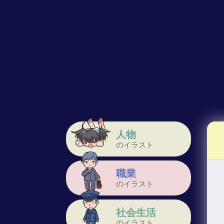
人物
のイラスト
職業
のイラスト
社会生活
のイラスト