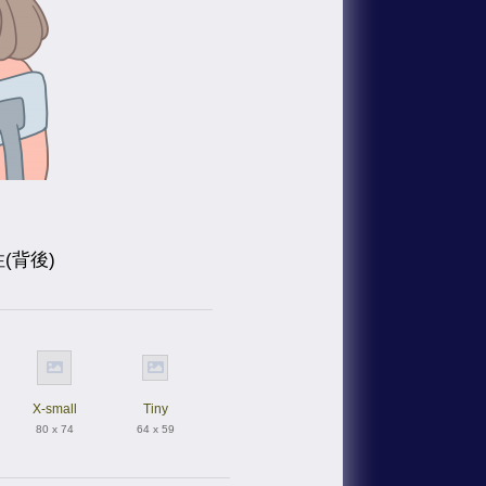
(背後)
X-small
Tiny
80 x 74
64 x 59