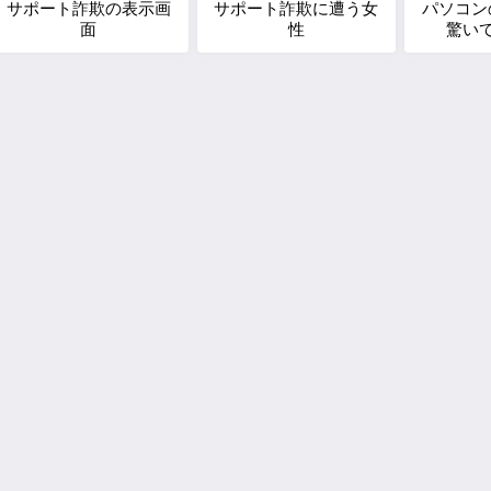
サポート詐欺の表示画
サポート詐欺に遭う女
パソコン
面
性
驚い