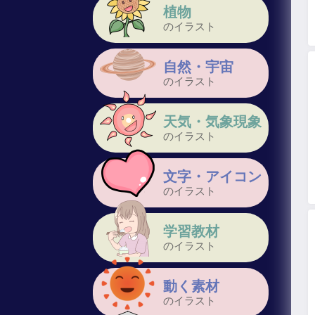
植物
のイラスト
自然・宇宙
のイラスト
天気・気象現象
のイラスト
文字・アイコン
のイラスト
学習教材
のイラスト
動く素材
のイラスト