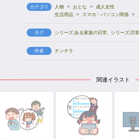
>
>
カテゴリ
人物
おとな
成人女性
>
>
生活用品
スマホ・パソコン関係
タグ
シリーズ:ある家族の日常
,
シリーズ:詐
作者
チンチラ
関連イラスト