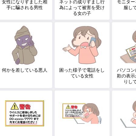
女性になりすました相
ネットの成りすまし行
モニター
手に騙される男性
為によって被害を受け
服し
る女の子
何かを差している悪人
困った様子で電話をし
パソコン
ている女性
欺の表示
りし