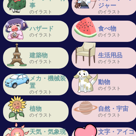
事
ジャー
のイラスト
のイラスト
ハザード
食べ物
のイラスト
のイラスト
建築物
生活用品
のイラスト
のイラスト
メカ・機械装
動物
置
のイラスト
のイラスト
植物
自然・宇宙
のイラスト
のイラスト
天気・気象現
文字・アイコ