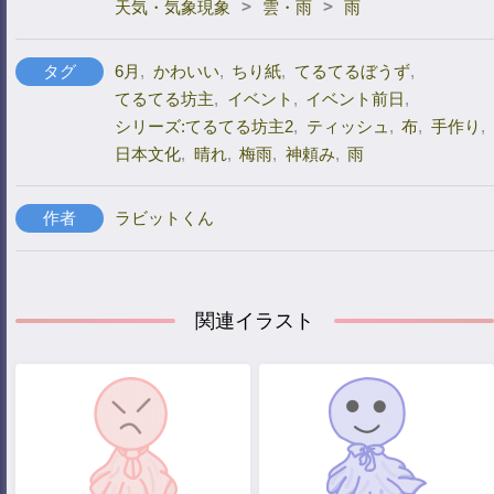
>
>
天気・気象現象
雲・雨
雨
タグ
6月
,
かわいい
,
ちり紙
,
てるてるぼうず
,
てるてる坊主
,
イベント
,
イベント前日
,
シリーズ:てるてる坊主2
,
ティッシュ
,
布
,
手作り
,
日本文化
,
晴れ
,
梅雨
,
神頼み
,
雨
作者
ラビットくん
関連イラスト