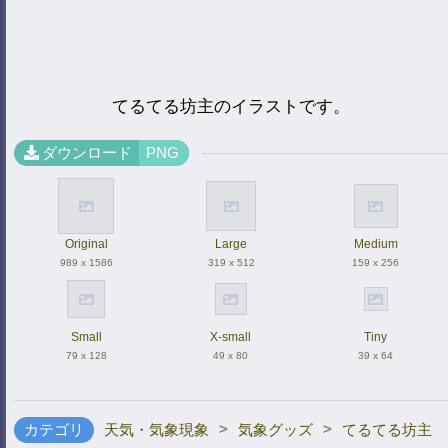
てるてる坊主のイラストです。
ダウンロード
PNG
Original
Large
Medium
989 x 1586
319 x 512
159 x 256
Small
X-small
Tiny
79 x 128
49 x 80
39 x 64
>
>
カテゴリ
天気・気象現象
気象グッズ
てるてる坊主