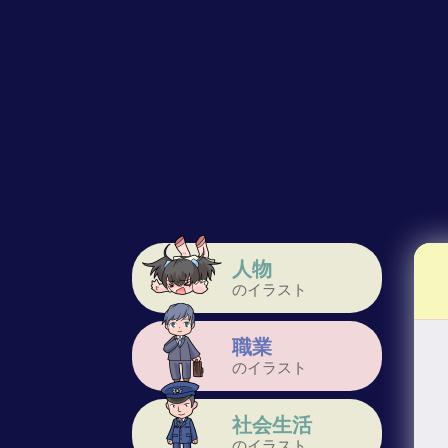
人物
のイラスト
職業
のイラスト
社会生活
のイラスト