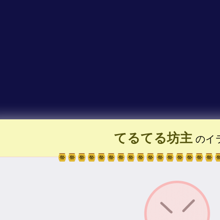
てるてる坊主
のイ