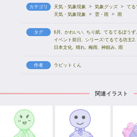
>
>
カテゴリ
天気・気象現象
気象グッズ
てる
>
>
天気・気象現象
雲・雨
雨
タグ
6月
,
かわいい
,
ちり紙
,
てるてるぼうず
,
イベント前日
,
シリーズ:てるてる坊主2
,
日本文化
,
晴れ
,
梅雨
,
神頼み
,
雨
作者
ラビットくん
関連イラスト