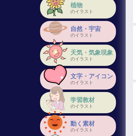
植物
のイラスト
自然・宇宙
のイラスト
天気・気象現象
のイラスト
文字・アイコン
のイラスト
学習教材
のイラスト
動く素材
のイラスト