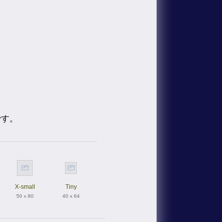
です。
X-small
Tiny
50 x 80
40 x 64