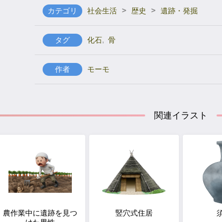
>
>
カテゴリ
社会生活
歴史
遺跡・発掘
タグ
化石
,
骨
作者
モーモ
関連イラスト
農作業中に遺跡を見つ
竪穴式住居