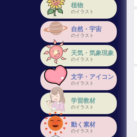
植物
のイラスト
自然・宇宙
のイラスト
天気・気象現象
のイラスト
文字・アイコン
のイラスト
学習教材
のイラスト
動く素材
のイラスト