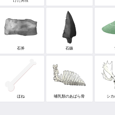
けた男性
石斧
石鏃
ほね
哺乳類のあばら骨
シカ