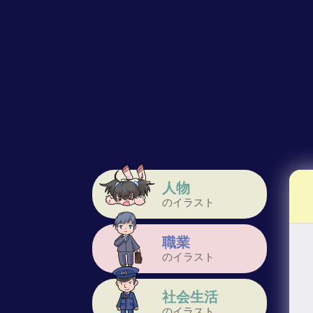
人物
のイラスト
職業
のイラスト
社会生活
のイラスト