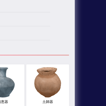
須恵器
土師器