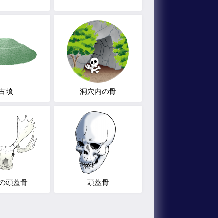
古墳
洞穴内の骨
の頭蓋骨
頭蓋骨