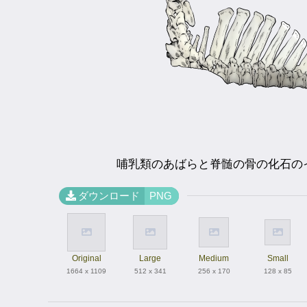
哺乳類のあばらと脊髄の骨の化石の
ダウンロード
PNG
Original
Large
Medium
Small
1664 x 1109
512 x 341
256 x 170
128 x 85