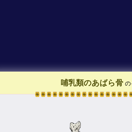
哺乳類のあばら骨
の