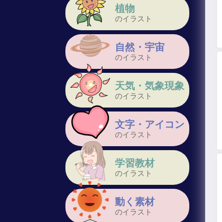
植物
のイラスト
自然・宇宙
のイラスト
天気・気象現象
のイラスト
文字・アイコン
のイラスト
学習教材
のイラスト
動く素材
のイラスト