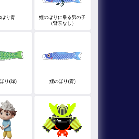
のぼり青
鯉のぼりに乗る男の子
（背景なし）
ぼり(緑)
鯉のぼり(青)