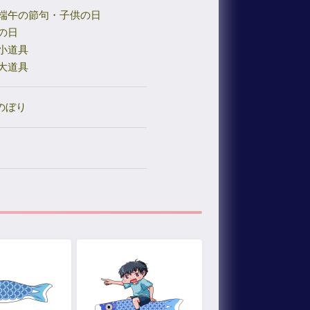
端午の節句・子供の日
の日
小道具
大道具
のぼり