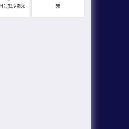
日に遊ぶ園児
兜