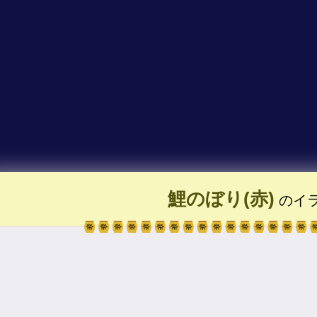
鯉のぼり(赤)
のイ