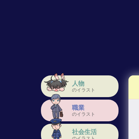
人物
のイラスト
職業
のイラスト
社会生活
のイラスト