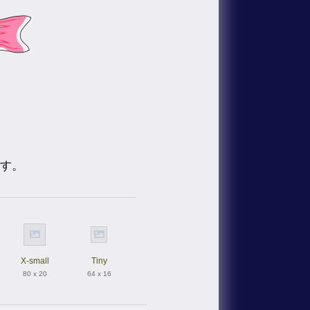
です。
X-small
Tiny
80 x 20
64 x 16