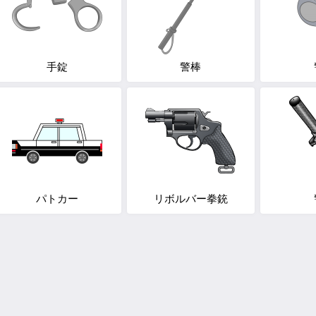
手錠
警棒
パトカー
リボルバー拳銃