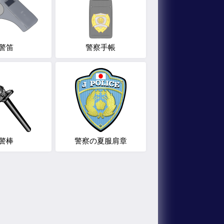
警笛
警察手帳
警棒
警察の夏服肩章