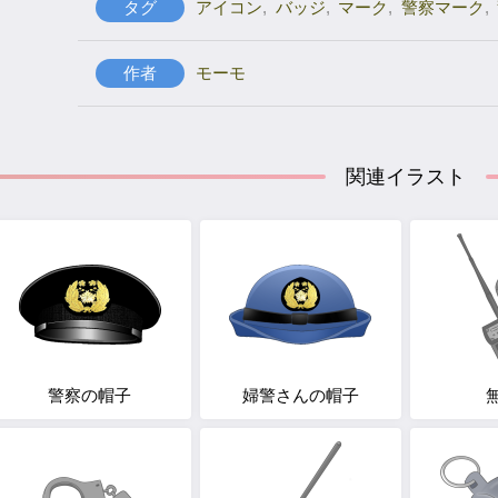
タグ
アイコン
,
バッジ
,
マーク
,
警察マーク
,
作者
モーモ
関連イラスト
警察の帽子
婦警さんの帽子