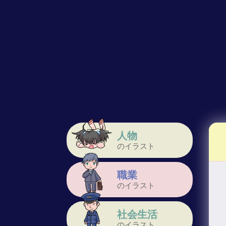
人物
のイラスト
職業
のイラスト
社会生活
のイラスト