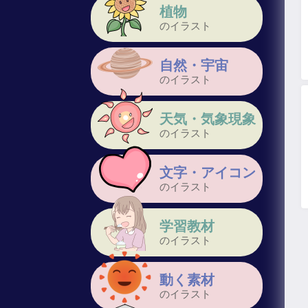
植物
のイラスト
自然・宇宙
のイラスト
天気・気象現象
のイラスト
文字・アイコン
のイラスト
学習教材
のイラスト
動く素材
のイラスト