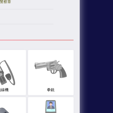
警察章
無線機
拳銃