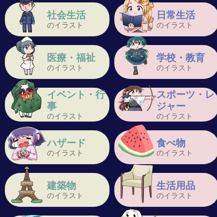
社会生活
日常生活
のイラスト
のイラスト
医療・福祉
学校・教育
のイラスト
のイラスト
イベント・行
スポーツ・レ
事
ジャー
のイラスト
のイラスト
ハザード
食べ物
のイラスト
のイラスト
建築物
生活用品
のイラスト
のイラスト