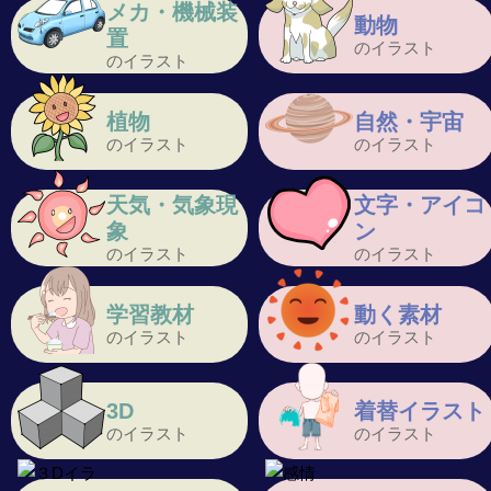
メカ・機械装
動物
置
のイラスト
のイラスト
植物
自然・宇宙
のイラスト
のイラスト
天気・気象現
文字・アイコ
象
ン
のイラスト
のイラスト
学習教材
動く素材
のイラスト
のイラスト
3D
着替イラスト
のイラスト
のイラスト