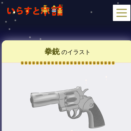
拳銃
のイラスト