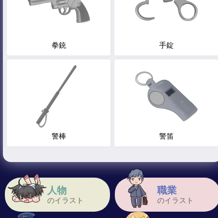
拳銃
手錠
警棒
警笛
人物
職業
のイラスト
のイラスト