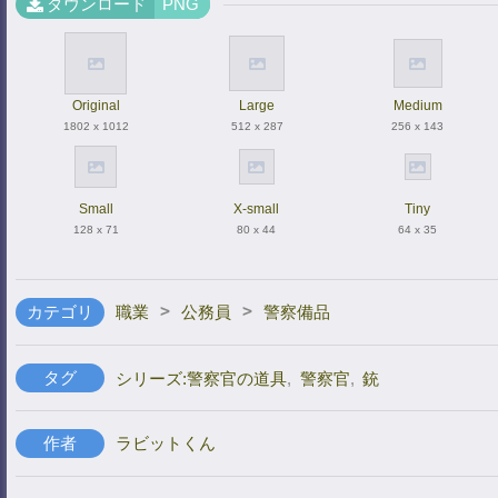
ダウンロード
PNG
Original
Large
Medium
1802 x 1012
512 x 287
256 x 143
Small
X-small
Tiny
128 x 71
80 x 44
64 x 35
>
>
カテゴリ
職業
公務員
警察備品
タグ
シリーズ:警察官の道具
,
警察官
,
銃
作者
ラビットくん