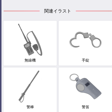
関連イラスト
無線機
手錠
警棒
警笛