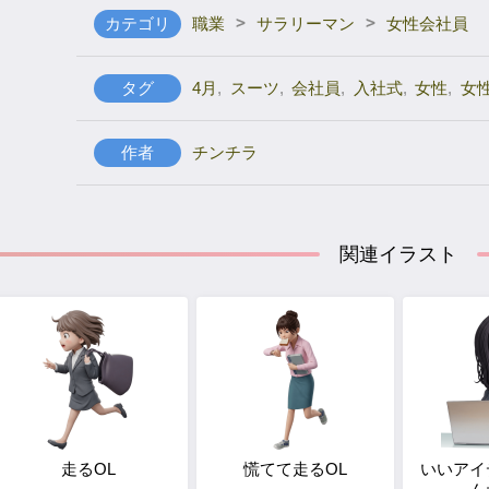
>
>
カテゴリ
職業
サラリーマン
女性会社員
タグ
4月
,
スーツ
,
会社員
,
入社式
,
女性
,
女
作者
チンチラ
関連イラスト
走るOL
慌てて走るOL
いいアイ