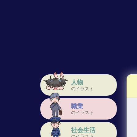
人物
のイラスト
職業
のイラスト
社会生活
のイラスト