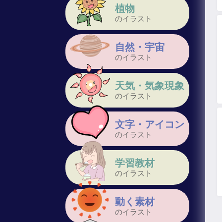
植物
のイラスト
自然・宇宙
のイラスト
天気・気象現象
のイラスト
文字・アイコン
のイラスト
学習教材
のイラスト
動く素材
のイラスト