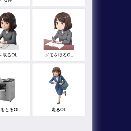
だ女性
を取るOL
メモを取るOL
をとるOL
走るOL