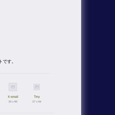
トです。
X-small
Tiny
34 x 80
27 x 64