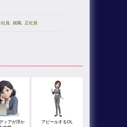
性社員
,
就職
,
正社員
ディアが浮か
アピールするOL