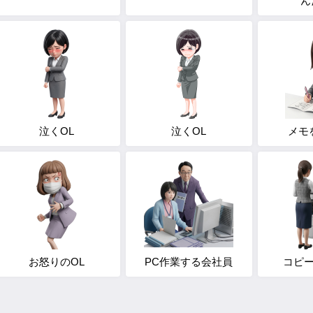
ん
泣くOL
泣くOL
メモ
お怒りのOL
PC作業する会社員
コピー