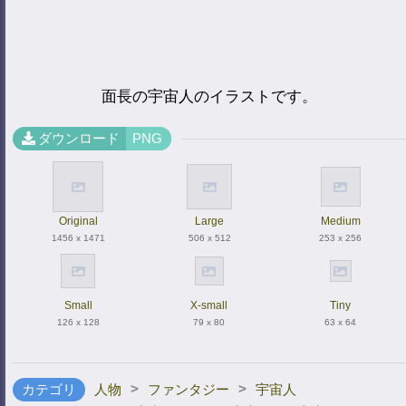
面長の宇宙人のイラストです。
ダウンロード
PNG
Original
Large
Medium
1456 x 1471
506 x 512
253 x 256
Small
X-small
Tiny
126 x 128
79 x 80
63 x 64
>
>
カテゴリ
人物
ファンタジー
宇宙人