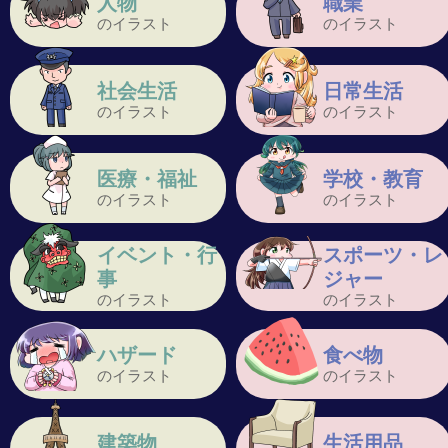
人物
職業
のイラスト
のイラスト
社会生活
日常生活
のイラスト
のイラスト
医療・福祉
学校・教育
のイラスト
のイラスト
イベント・行
スポーツ・レ
事
ジャー
のイラスト
のイラスト
ハザード
食べ物
のイラスト
のイラスト
建築物
生活用品