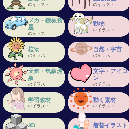
のイラスト
のイラスト
メカ・機械装
動物
置
のイラスト
のイラスト
植物
自然・宇宙
のイラスト
のイラスト
天気・気象現
文字・アイコ
象
ン
のイラスト
のイラスト
学習教材
動く素材
のイラスト
のイラスト
3D
着替イラスト